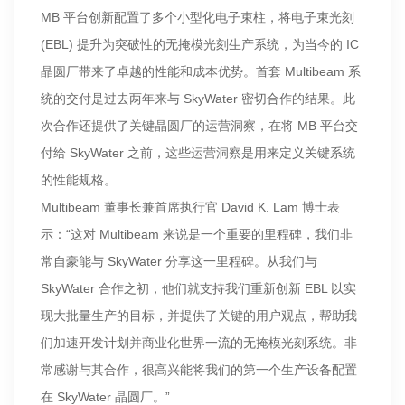
MB 平台创新配置了多个小型化电子束柱，将电子束光刻
(EBL) 提升为突破性的无掩模光刻生产系统，为当今的 IC
晶圆厂带来了卓越的性能和成本优势。首套 Multibeam 系
统的交付是过去两年来与 SkyWater 密切合作的结果。此
次合作还提供了关键晶圆厂的运营洞察，在将 MB 平台交
付给 SkyWater 之前，这些运营洞察是用来定义关键系统
的性能规格。
Multibeam 董事长兼首席执行官 David K. Lam 博士表
示：“这对 Multibeam 来说是一个重要的里程碑，我们非
常自豪能与 SkyWater 分享这一里程碑。从我们与
SkyWater 合作之初，他们就支持我们重新创新 EBL 以实
现大批量生产的目标，并提供了关键的用户观点，帮助我
们加速开发计划并商业化世界一流的无掩模光刻系统。非
常感谢与其合作，很高兴能将我们的第一个生产设备配置
在 SkyWater 晶圆厂。”