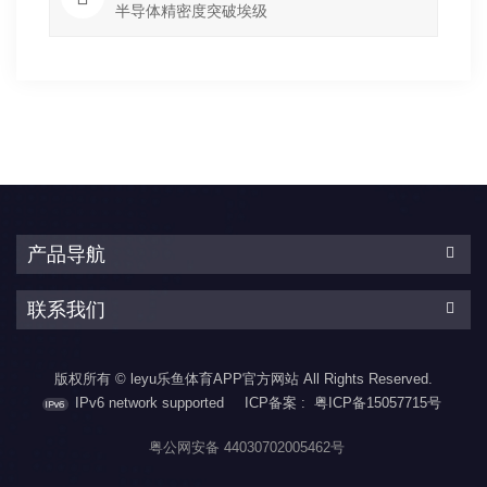
半导体精密度突破埃级
产品导航
联系我们
版权所有 © leyu乐鱼体育APP官方网站 All Rights Reserved.
IPv6 network supported
ICP备案 :
粤ICP备15057715号
粤公网安备 44030702005462号