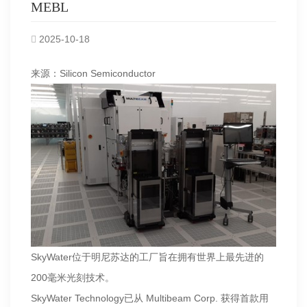
MEBL
2025-10-18
来源：Silicon Semiconductor
SkyWater位于明尼苏达的工厂旨在拥有世界上最先进的
200毫米光刻技术。
SkyWater Technology已从 Multibeam Corp. 获得首款用