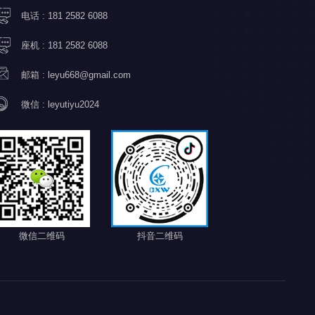
电话 :
181 2582 6088
座机 :
181 2582 6088
邮箱 :
leyu668@gmail.com
微信 :
leyutiyu2024
微信二维码
抖音二维码