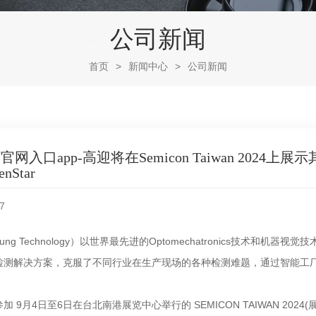
公司新闻
首页
>
新闻中心
>
公司新闻
网入口app-高迎将在Semicon Taiwan 2024上
nStar
7
Young Technology）以世界最先进的Optomechatronics技术
检测解决方案，克服了不同行业在生产现场的各种检测难题，通过智能工
加 9月4日至6日在台北南港展览中心举行的 SEMICON TAIWAN 202