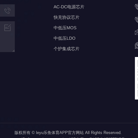
AC-DC电源芯片
快充协议芯片
中低压MOS
中低压LDO
个护集成芯片
版权所有 © leyu乐鱼体育APP官方网站 All Rights Reserved.