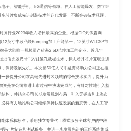
电子、智能手机、5G通信等领域。在人工智能爆发、数字经
维多芯片集成先进封装技术的迭代发展，不断突破技术瓶颈，
球封测行业2023年收入增长最高的企业。根据CIC灼识咨询
英寸中段凸块Bumping加工产能第一，12英寸WLCSP市
微是大陆唯一规模量产硅基2.5D芯粒加工的企业。近几年，
推出3倍光罩尺寸TSV硅通孔载板技术，标志着其芯片互联先进
，保持发展先机。本次超50亿人民币融资将助力公司正在推
进一步提升公司在高端先进封装领域的综合技术实力，提升为
增资是在公司推进上市过程中快速完成的，有针对性地引入坚
理结构，并结合公司长期发展规划布局，引入无锡市和上海市
，必将有力地推动公司继续保持快速发展的新态势，在人工智
片制造体系和标准，采用独立专业代工模式服务全球客户的中段
中段硅片制造和测试服务，并进一步发展先进的三维系统集成