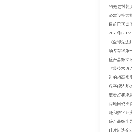
的先进封装
济建设持续
目前已形成
2023和2
《全球先进封
场占有率第一
盛合晶微持
封装技术迈
进的超高密
数字经济基
定看好和愿
两地国资投
能和数字经
盛合晶微半
硅片制造企