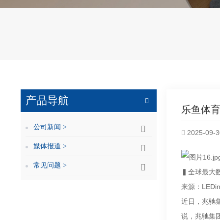
产品导航
乐鱼体育
公司新闻 >
2025-09-3
媒体报道 >
常见问题 >
▍全球最大
来源：LEDi
近日，兆驰
说，兆驰集