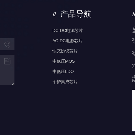
产品导航
DC-DC电源芯片
AC-DC电源芯片
快充协议芯片
中低压MOS
中低压LDO
个护集成芯片