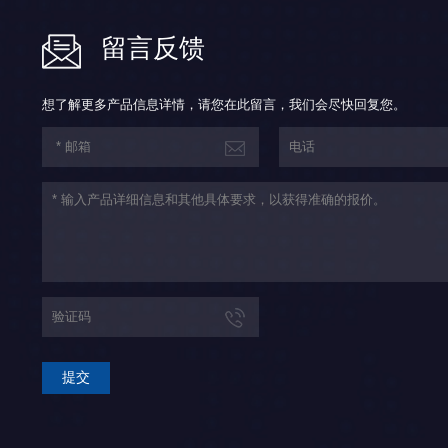
留言反馈
想了解更多产品信息详情，请您在此留言，我们会尽快回复您。