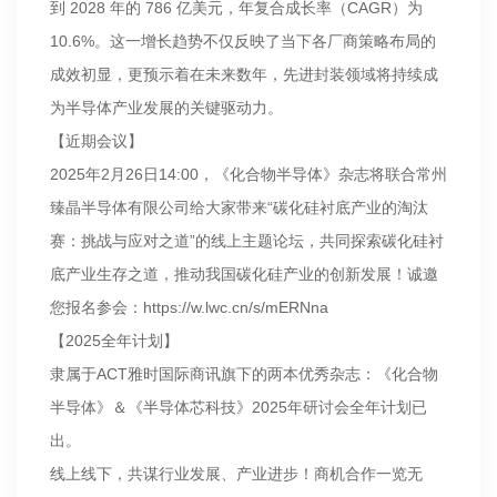
到 2028 年的 786 亿美元，年复合成长率（CAGR）为
10.6%。这一增长趋势不仅反映了当下各厂商策略布局的
成效初显，更预示着在未来数年，先进封装领域将持续成
为半导体产业发展的关键驱动力。
【近期会议】
2025年2月26日14:00，《化合物半导体》杂志将联合常州
臻晶半导体有限公司给大家带来“碳化硅衬底产业的淘汰
赛：挑战与应对之道”的线上主题论坛，共同探索碳化硅衬
底产业生存之道，推动我国碳化硅产业的创新发展！诚邀
您报名参会：https://w.lwc.cn/s/mERNna
【2025全年计划】
隶属于ACT雅时国际商讯旗下的两本优秀杂志：《化合物
半导体》＆《半导体芯科技》2025年研讨会全年计划已
出。
线上线下，共谋行业发展、产业进步！商机合作一览无