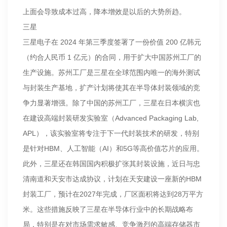
上面会导致成本过高，降本增效是以后的大势所趋。
三星
三星电子在 2024 年第三季度签署了一份价值 200 亿韩元
（约合人民币 1 亿元）的合同，用于扩大中国苏州工厂的
生产设施。苏州工厂是三星在全球范围内唯一的海外测试
与封装生产基地，扩产计划将使其在半导体封装领域的竞
争力显著增强。除了中国的苏州工厂，三星在日本横滨也
在建设高端封装研发实验室（Advanced Packaging Lab,
APL），该实验室将专注于下一代封装技术的研发，特别
是针对HBM、人工智能（AI）和5G等高价值芯片的应用。
此外，三星还在韩国国内积极扩张其封装设施，近日与忠
清南道和天安市达成协议，计划在天安建设一座新的HBM
封装工厂，预计在2027年完成，厂区面积将达到28万平方
米。这些措施反映了三星在半导体行业中的长期战略布
局，特别是在对市场需求敏感、竞争激烈的高端存储器市