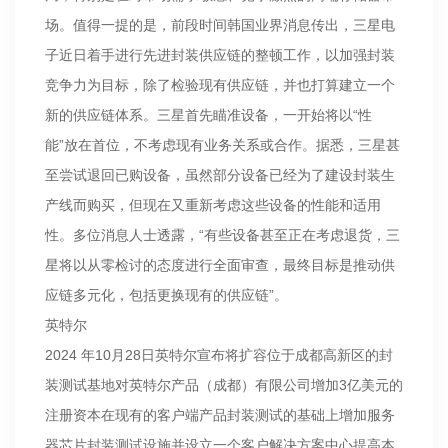
场。值得一提的是，前段时间韩国业界消息传出，三星电
子近日着手进行先进封装供应链的整顿工作，以加强封装
竞争力为目标，除了检验现有供应链，并也打算建立一个
新的供应链体系。三星首先瞄准设备，一开始将以“性
能”放在首位，不考虑现有业务关系或合作。据悉，三星甚
至尝试退回已购设备，虽然部分设备已经为了建设封装生
产线而购买，但现在又重新考虑这些设备的性能和适用
性。多位消息人士透露，“有些设备甚至正在考虑退货，三
星将以从零检讨的态度进行全面审查，最终目标是推动供
应链多元化，包括更换现有的供应链”。
英特尔
2024 年10月28日英特尔宣布将扩容位于成都高新区的封
装测试基地对英特尔产品（成都）有限公司增加3亿美元的
注册资本在现有的客户端产品封装测试的基础上增加服务
器芯片封装测试设施并设立一个客户解决方案中心提高本