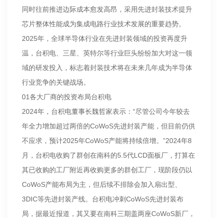
同时往前推进边际成本愈发高昂，采用先进封装技术提升
芯片整体性能成为集成电路行业技术发展的重要趋势。
2025年，全球半导体行业在先进封装领域的投资再度升
温，台积电、三星、英特尔等行业巨头纷纷加大对这一领
域的研发投入，标志着封装技术将在未来几年成为半导体
行业竞争的关键战场。
01各大厂商的投资布局台积电
2024年，台积电董事长魏哲家表示：“尽管公司今年较去
年全力增加超过两倍的CoWoS先进封装产能，但目前仍供
不应求，预计2025年CoWoS产能将持续倍增。”2024年8
月，台积电收购了群创在南科的5.5代LCD面板厂，打算在
其已收购的工厂附近再收购更多的群创工厂，现阶段仍以
CoWoS产能布局为主，但后续不排除会加入扇出型、
3DIC等先进封装产线。台积电冲刺CoWoS先进封装布
局，据最近报道，其又要在南科三期盖两座CoWoS新厂，