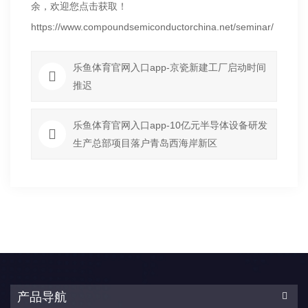
余，欢迎您点击获取！
https://www.compoundsemiconductorchina.net/seminar/
乐鱼体育官网入口app-京瓷新建工厂启动时间
推迟
乐鱼体育官网入口app-10亿元半导体设备研发
生产总部项目落户青岛西海岸新区
产品导航