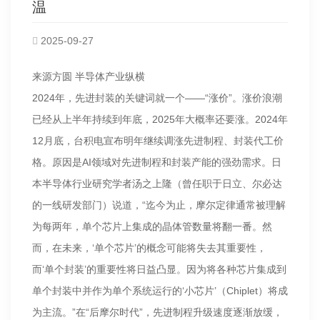
温
2025-09-27
来源方圆 半导体产业纵横
2024年，先进封装的关键词就一个——“涨价”。涨价浪潮
已经从上半年持续到年底，2025年大概率还要涨。2024年
12月底，台积电宣布明年继续调涨先进制程、封装代工价
格。原因是AI领域对先进制程和封装产能的强劲需求。日
本半导体行业研究学者汤之上隆（曾任职于日立、尔必达
的一线研发部门）说道，“迄今为止，摩尔定律通常被理解
为每两年，单个芯片上集成的晶体管数量将翻一番。然
而，在未来，‘单个芯片’的概念可能将失去其重要性，
而‘单个封装’的重要性将日益凸显。因为将各种芯片集成到
单个封装中并作为单个系统运行的‘小芯片’（Chiplet）将成
为主流。”在“后摩尔时代”，先进制程升级速度逐渐放缓，