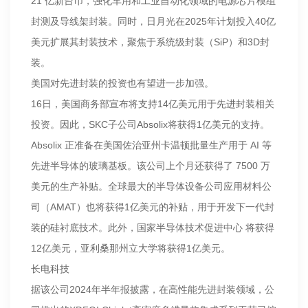
21 亿新台币，强化车用和工业自动化领域的电源芯片模组
封测及导线架封装。同时，日月光在2025年计划投入40亿
美元扩展其封装技术，聚焦于系统级封装（SiP）和3D封
装。
美国对先进封装的投资也有望进一步加强。
16日，美国商务部宣布将支持14亿美元用于先进封装相关
投资。因此，SKC子公司Absolix将获得1亿美元的支持。
Absolix 正准备在美国佐治亚州卡温顿批量生产用于 AI 等
先进半导体的玻璃基板。该公司上个月还获得了 7500 万
美元的生产补贴。全球最大的半导体设备公司应用材料公
司（AMAT）也将获得1亿美元的补贴，用于开发下一代封
装的硅衬底技术。此外，国家半导体技术促进中心 将获得
12亿美元，亚利桑那州立大学将获得1亿美元。
长电科技
据该公司2024年半年报披露，在高性能先进封装领域，公