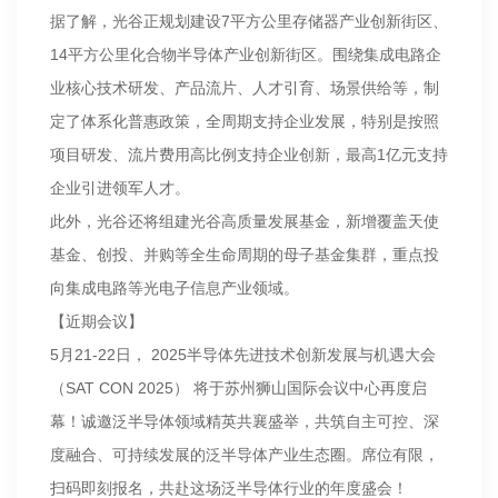
据了解，光谷正规划建设7平方公里存储器产业创新街区、
14平方公里化合物半导体产业创新街区。围绕集成电路企
业核心技术研发、产品流片、人才引育、场景供给等，制
定了体系化普惠政策，全周期支持企业发展，特别是按照
项目研发、流片费用高比例支持企业创新，最高1亿元支持
企业引进领军人才。
此外，光谷还将组建光谷高质量发展基金，新增覆盖天使
基金、创投、并购等全生命周期的母子基金集群，重点投
向集成电路等光电子信息产业领域。
【近期会议】
5月21-22日， 2025半导体先进技术创新发展与机遇大会
（SAT CON 2025） 将于苏州狮山国际会议中心再度启
幕！诚邀泛半导体领域精英共襄盛举，共筑自主可控、深
度融合、可持续发展的泛半导体产业生态圈。席位有限，
扫码即刻报名，共赴这场泛半导体行业的年度盛会！