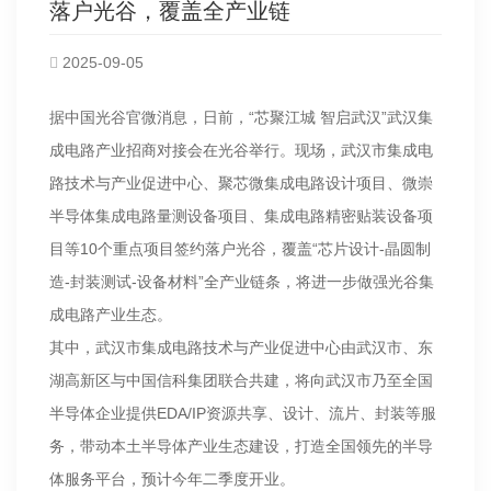
落户光谷，覆盖全产业链
2025-09-05
据中国光谷官微消息，日前，“芯聚江城 智启武汉”武汉集
成电路产业招商对接会在光谷举行。现场，武汉市集成电
路技术与产业促进中心、聚芯微集成电路设计项目、微崇
半导体集成电路量测设备项目、集成电路精密贴装设备项
目等10个重点项目签约落户光谷，覆盖“芯片设计-晶圆制
造-封装测试-设备材料”全产业链条，将进一步做强光谷集
成电路产业生态。
其中，武汉市集成电路技术与产业促进中心由武汉市、东
湖高新区与中国信科集团联合共建，将向武汉市乃至全国
半导体企业提供EDA/IP资源共享、设计、流片、封装等服
务，带动本土半导体产业生态建设，打造全国领先的半导
体服务平台，预计今年二季度开业。