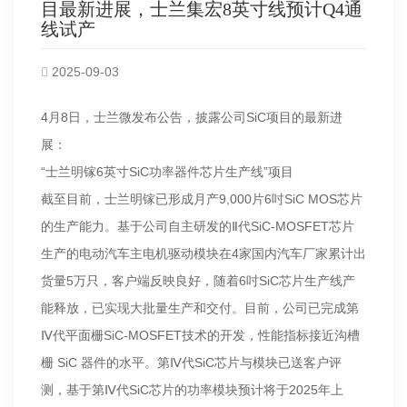
目最新进展，士兰集宏8英寸线预计Q4通
线试产
2025-09-03
4月8日，士兰微发布公告，披露公司SiC项目的最新进
展：
“士兰明镓6英寸SiC功率器件芯片生产线”项目
截至目前，士兰明镓已形成月产9,000片6吋SiC MOS芯片
的生产能力。基于公司自主研发的Ⅱ代SiC-MOSFET芯片
生产的电动汽车主电机驱动模块在4家国内汽车厂家累计出
货量5万只，客户端反映良好，随着6吋SiC芯片生产线产
能释放，已实现大批量生产和交付。目前，公司已完成第
Ⅳ代平面栅SiC-MOSFET技术的开发，性能指标接近沟槽
栅 SiC 器件的水平。第Ⅳ代SiC芯片与模块已送客户评
测，基于第Ⅳ代SiC芯片的功率模块预计将于2025年上