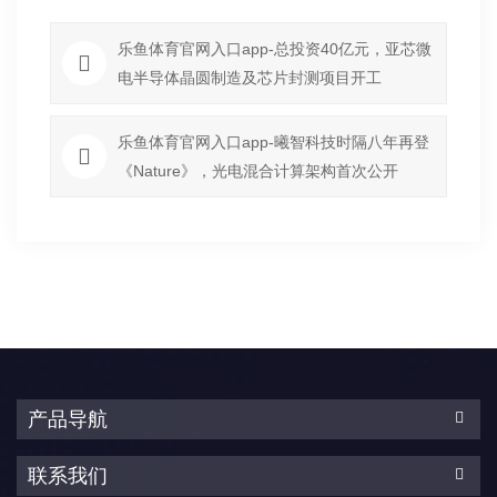
乐鱼体育官网入口app-总投资40亿元，亚芯微
电半导体晶圆制造及芯片封测项目开工
乐鱼体育官网入口app-曦智科技时隔八年再登
《Nature》，光电混合计算架构首次公开
产品导航
联系我们