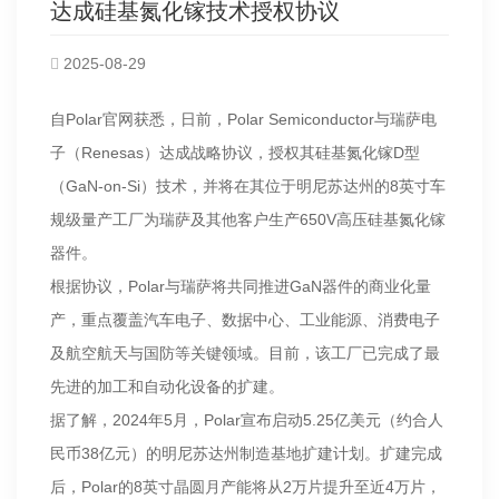
达成硅基氮化镓技术授权协议
2025-08-29
自Polar官网获悉，日前，Polar Semiconductor与瑞萨电
子（Renesas）达成战略协议，授权其硅基氮化镓D型
（GaN-on-Si）技术，并将在其位于明尼苏达州的8英寸车
规级量产工厂为瑞萨及其他客户生产650V高压硅基氮化镓
器件。
根据协议，Polar与瑞萨将共同推进GaN器件的商业化量
产，重点覆盖汽车电子、数据中心、工业能源、消费电子
及航空航天与国防等关键领域。目前，该工厂已完成了最
先进的加工和自动化设备的扩建。
据了解，2024年5月，Polar宣布启动5.25亿美元（约合人
民币38亿元）的明尼苏达州制造基地扩建计划。扩建完成
后，Polar的8英寸晶圆月产能将从2万片提升至近4万片，