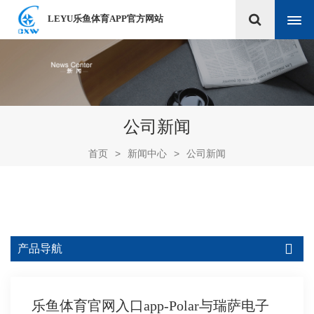
LEYU乐鱼体育APP官方网站
公司新闻
首页
>
新闻中心
>
公司新闻
产品导航
乐鱼体育官网入口app-Polar与瑞萨电子