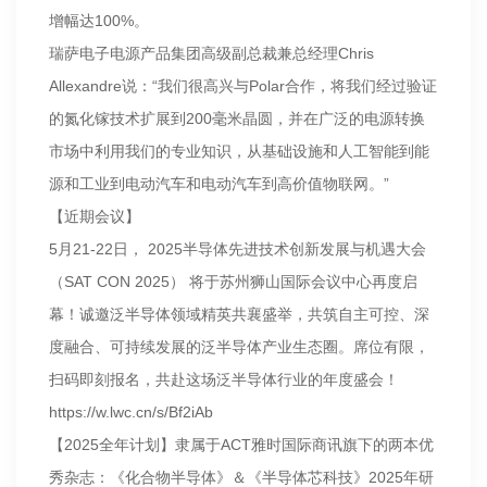
增幅达100%。
瑞萨电子电源产品集团高级副总裁兼总经理Chris
Allexandre说：“我们很高兴与Polar合作，将我们经过验证
的氮化镓技术扩展到200毫米晶圆，并在广泛的电源转换
市场中利用我们的专业知识，从基础设施和人工智能到能
源和工业到电动汽车和电动汽车到高价值物联网。”
【近期会议】
5月21-22日， 2025半导体先进技术创新发展与机遇大会
（SAT CON 2025） 将于苏州狮山国际会议中心再度启
幕！诚邀泛半导体领域精英共襄盛举，共筑自主可控、深
度融合、可持续发展的泛半导体产业生态圈。席位有限，
扫码即刻报名，共赴这场泛半导体行业的年度盛会！
https://w.lwc.cn/s/Bf2iAb
【2025全年计划】隶属于ACT雅时国际商讯旗下的两本优
秀杂志：《化合物半导体》＆《半导体芯科技》2025年研