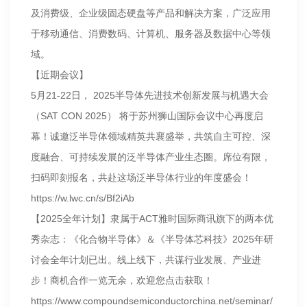
及消费级、企业级固态硬盘等产品和解决方案，广泛应用
于移动通信、消费数码、计算机、服务器及数据中心等领
域。
【近期会议】
5月21-22日， 2025半导体先进技术创新发展与机遇大会
（SAT CON 2025） 将于苏州狮山国际会议中心再度启
幕！诚邀泛半导体领域精英共襄盛举，共筑自主可控、深
度融合、可持续发展的泛半导体产业生态圈。席位有限，
扫码即刻报名，共赴这场泛半导体行业的年度盛会！
https://w.lwc.cn/s/Bf2iAb
【2025全年计划】隶属于ACT雅时国际商讯旗下的两本优
秀杂志：《化合物半导体》＆《半导体芯科技》2025年研
讨会全年计划已出。线上线下，共谋行业发展、产业进
步！商机合作一览无余，欢迎您点击获取！
https://www.compoundsemiconductorchina.net/seminar/