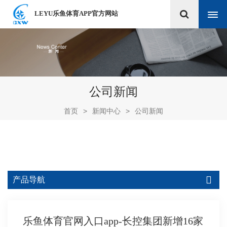
LEYU乐鱼体育APP官方网站
公司新闻
首页
>
新闻中心
>
公司新闻
产品导航
乐鱼体育官网入口app-长控集团新增16家