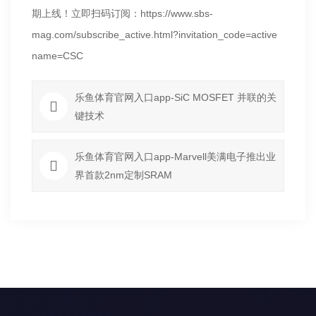
期上线！立即扫码订阅：https://www.sbs-
mag.com/subscribe_active.html?invitation_code=active
name=CSC
乐鱼体育官网入口app-SiC MOSFET 并联的关
键技术
乐鱼体育官网入口app-Marvell美满电子推出业
界首款2nm定制SRAM