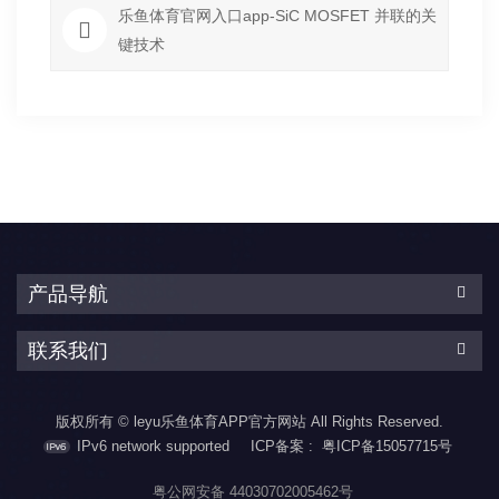
乐鱼体育官网入口app-SiC MOSFET 并联的关
键技术
产品导航
联系我们
版权所有 © leyu乐鱼体育APP官方网站 All Rights Reserved.
IPv6 network supported
ICP备案 :
粤ICP备15057715号
粤公网安备 44030702005462号