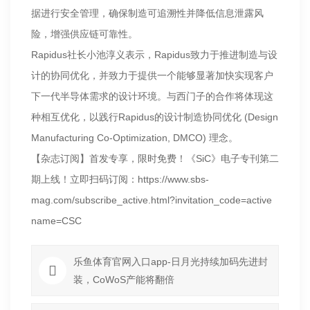
据进行安全管理，确保制造可追溯性并降低信息泄露风
险，增强供应链可靠性。
Rapidus社长小池淳义表示，Rapidus致力于推进制造与设
计的协同优化，并致力于提供一个能够显著加快实现客户
下一代半导体需求的设计环境。与西门子的合作将体现这
种相互优化，以践行Rapidus的设计制造协同优化 (Design
Manufacturing Co-Optimization, DMCO) 理念。
【杂志订阅】首发专享，限时免费！《SiC》电子专刊第二
期上线！立即扫码订阅：https://www.sbs-
mag.com/subscribe_active.html?invitation_code=active
name=CSC
乐鱼体育官网入口app-日月光持续加码先进封
装，CoWoS产能将翻倍