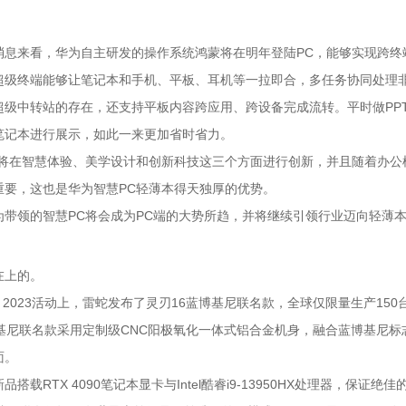
消息来看，华为自主研发的操作系统鸿蒙将在明年登陆PC，能够实现跨终
超级终端能够让笔记本和手机、平板、耳机等一拉即合，多任务协同处理
超级中转站的存在，还支持平板内容跨应用、跨设备完成流转。平时做PP
笔记本进行展示，如此一来更加省时省力。
C将在智慧体验、美学设计和创新科技这三个方面进行创新，并且随着办公
重要，这也是华为智慧PC轻薄本得天独厚的优势。
为带领的智慧PC将会成为PC端的大势所趋，并将继续引领行业迈向轻薄
在上的。
Con 2023活动上，雷蛇发布了灵刃16蓝博基尼联名款，全球仅限量生产150
博基尼联名款采用定制级CNC阳极氧化一体式铝合金机身，融合蓝博基尼标
面。
品搭载RTX 4090笔记本显卡与Intel酷睿i9-13950HX处理器，保