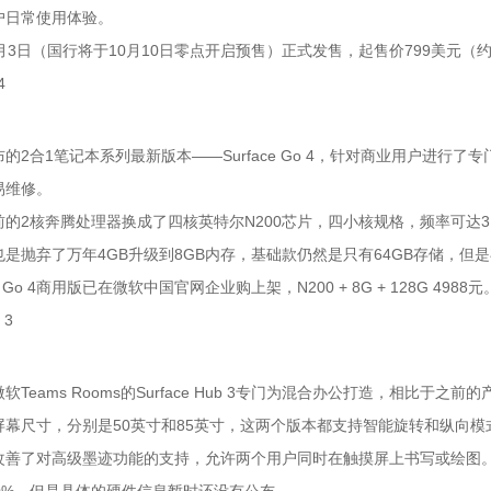
户日常使用体验。
月3日（国行将于10月10日零点开启预售）正式发售，起售价799美元（约
4
的2合1笔记本系列最新版本——Surface Go 4，针对商业用户进
易维修。
的2核奔腾处理器换成了四核英特尔N200芯片，四小核规格，频率可达3.7
是抛弃了万年4GB升级到8GB内存，基础款仍然是只有64GB存储，但
ce Go 4商用版已在微软中国官网企业购上架，N200 + 8G + 128G 4988元
 3
Teams Rooms的Surface Hub 3专门为混合办公打造，相比于之前的产品
屏幕尺寸，分别是50英寸和85英寸，这两个版本都支持智能旋转和纵向
善了对高级墨迹功能的支持，允许两个用户同时在触摸屏上书写或绘图。微软表示