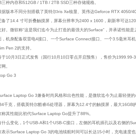
4GB三种内存和512GB / 1TB / 2TB SSD三种存储规格。
版本不同分别搭载了英特尔Iris Xe核显、英伟达Geforce RTX 4050/4
备了14.4 寸可折叠触摸屏，屏幕分辨率为2400 x 1600，刷新率可达
好。微软称“这是我们迄今为止打造的最强大的Surface”，并承诺性能
，机身配备双雷电4接口、一个Surface Connect接口、一个3.5毫米耳
Slim Pen 2的支持。
于10月3日正式发售（国行10月10日零点开启预售），售价为1999.99-36
官网。
top Go 3
rface Laptop Go 3兼备时尚风格和出色性能，是微软迄今为止最轻便的s
134千克，搭载英特尔酷睿i5处理器，屏幕为12.4寸的触摸屏，最大16GB
其性能比初代Surface Laptop Go提升了88%。
么变化，1个USB-A和1个USB-C接口，左侧的耳机插孔以及右侧的Surfac
表示Surface Laptop Go 3的电池续航时间可以长达15小时，