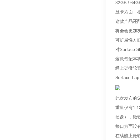
32GB / 6
显卡方面，根据
这款产品还配
将会会更加友
可扩展性方面
对Surface 
这款笔记本将
经上架微软
Surface Lap
此次发布的Su
重量仅有1.
硬盘），微软称
接口方面没有什
在续航上微软