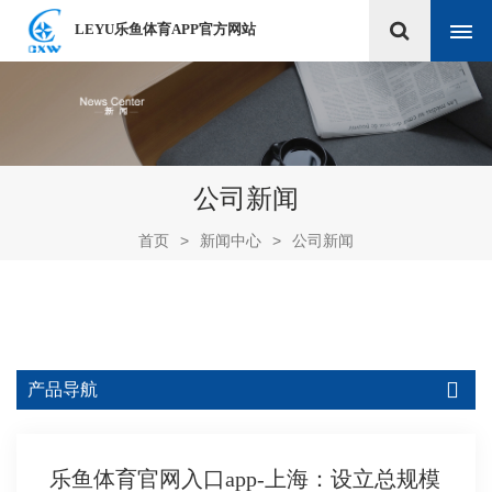
LEYU乐鱼体育APP官方网站
公司新闻
首页
>
新闻中心
>
公司新闻
产品导航
乐鱼体育官网入口app-上海：设立总规模