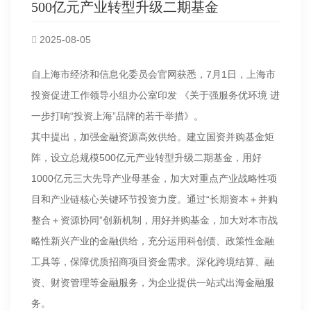
500亿元产业转型升级二期基金
2025-08-05
自上海市经济和信息化委员会官网获悉，7月1日，上海市
投资促进工作领导小组办公室印发 《关于强服务优环境 进
一步打响“投资上海”品牌的若干举措》。
其中提出，加强金融资源高效供给。建立国资并购基金矩
阵，设立总规模500亿元产业转型升级二期基金，用好
1000亿元三大先导产业母基金，加大对重点产业战略性项
目和产业链核心关键环节投资力度。通过“长期资本＋并购
整合＋资源协同”创新机制，用好并购基金，加大对本市战
略性新兴产业的金融供给，充分运用科创债、政策性金融
工具等，保障优质招商项目资金需求。深化跨境结算、融
资、财资管理等金融服务，为企业提供一站式出海金融服
务。