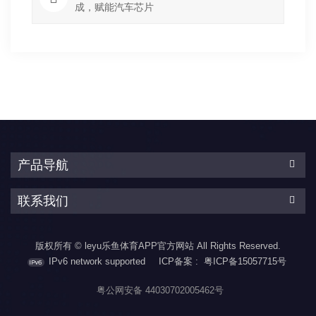
成，赋能汽车芯片
产品导航
联系我们
版权所有 © leyu乐鱼体育APP官方网站 All Rights Reserved.
IPv6 network supported
ICP备案 :
粤ICP备15057715号
粤公网安备 44030702005462号