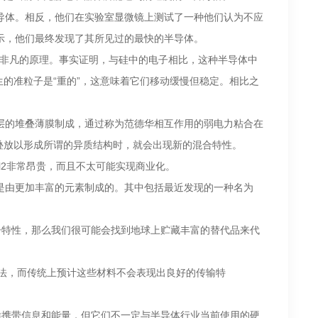
的半导体。相反，他们在实验室显微镜上测试了一种他们认为不应
r表示，他们最终发现了其所见过的最快的半导体。
得如此非凡的原理。事实证明，与硅中的电子相比，这种半导体中
的准粒子是“重的”，这意味着它们移动缓慢但稳定。相比之
。
子薄层的堆叠薄膜制成，通过称为范德华相互作用的弱电力粘合在
叠放以形成所谓的异质结构时，就会出现新的混合特性。
8Cl2非常昂贵，而且不太可能实现商业化。
材料是由更加丰富的元素制成的。其中包括最近发现的一种名为
电子特性，那么我们很可能会找到地球上贮藏丰富的替代品来代
法，而传统上预计这些材料不会表现出良好的传输特
一样携带信息和能量，但它们不一定与半导体行业当前使用的硬