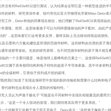
初并没有对Re6Se8Cl2进行测试，认为结果会证明它是一种新型改进
作的材料。研究资深作者、纽约哥伦比亚大学物理化学家Milan Delo
究工作，Delor和他的同事现在相信，他们理解了Re6Se8Cl2表现
非常缓慢。然而，这意味着激子可以与同样缓慢移动的声子配对。由此产生
“轻的”，这意味着它们会有更多反弹，最终实际上无法移动得很远或很快
8Cl2以及石墨和六方氮化硼也是所谓的范德华材料。这些材料由光滑的原
力通常使胶带发粘。先前的研究表明，当不同范德华材料的原子薄片相互
Cl2面临的一个主要问题是，铼是地球上最稀有的元素之一。这使得Re6Se
6Se8Cl2属于具有相同结构和电子特性的超原子半导体家族。其中许多
lerene的全碳材料，它类似于排列成片状的碳球。
表示：“既然我们知道了实现这项研究中发现的新的传输机制需要什么结构和
，替代材料也会表现出令人震惊的传输特性。”
研究人员认为声激子极化子“可能是在不同材料中实现长程能量流的通用方
or表示，“这是一个令人惊讶的发现，我们期待将其应用于更多系统。”
另一个提醒是它依赖于激子而不是电子。Delor表示：“虽然激子像电子