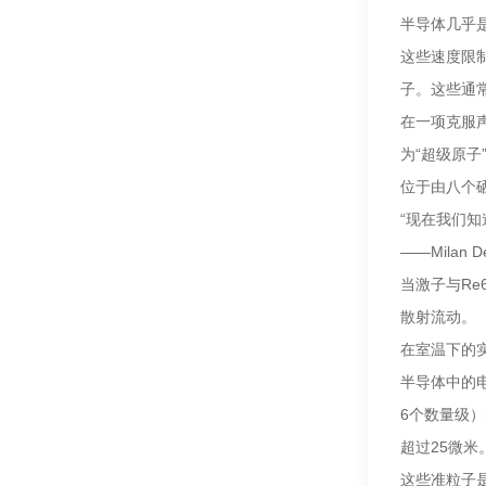
半导体几乎
这些速度限
子。这些通
在一项克服
为“超级原
位于由八个
“现在我们知
——Milan
当激子与R
散射流动。
在室温下的
半导体中的
6个数量级
超过25微米
这些准粒子