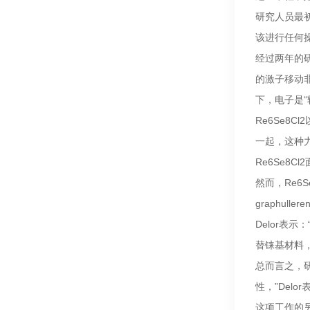
研究人员最
该进行任何操
经过两年的研
的激子移动
下，电子是
Re6Se
一起，这种
Re6Se8
然而，Re
graphul
Delor
替铼基材料
总而言之，
性，”Del
这项工作的