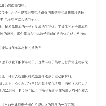
速度仍然面临限制。
式传播。声子可以散射在电子设备周围携带能量和信息的粒
物即电子空穴结合的电子）。
种由铼、硒和氯组成的分子）制成的半导体。半导体的原子形成称
不同的属性。每个簇由六个铼原子组成的八面体组成，八面体
富的能够替代铼基材料的替代品。”
形成声激子极化子的新准粒子。这些准粒子能够进行弹道流动或无
这是第一种有人检测到持续室温弹道激子运动的材料。
之下，Re6Se8Cl2中的声激子极化子在一纳秒（大约长了
续约11纳秒，科学家们认为声激子极化子在散射之前可以覆盖
，是当前千兆赫电子器件所能达到的速度的一百万倍。