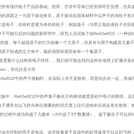
是所有现代电子产品的基础。然而，尽管半导体已经变得司空见惯，但其
制的原因之一与原子振动有关，原子振动在固体材料中以声子的准粒子形
常是电子，但有时是更为奇特的粒子，例如激子（与带正电的准粒子对应
声子可能引起的问题的新研究中，研究人员试验了由Re6Se8Cl2（一
子”的簇，每个超级原子的行为就像一个大原子，但具有与用于构建其元素
硒原子组成的立方体中，簇的顶部和底部各有一个氯原子。
道需要什么结构和电子特性......我们很可能会找到这种在地球上贮藏丰
 Delor，哥伦比亚大学
e6Se8Cl2中的声子接触时，在实际上并不是散射，而是结合在一起，
实验中，Re6Se8Cl2中的声激子极化子的移动速度是硅中电子的两倍。
电子通常在以飞秒为单位测量的时间尺度上仅行进纳米后就会发生散射。相比
）的过程中成功跨越了几微米（大约远了3个数量级）。鉴于极化子可以持
。
是由光控制的而不是电流。这意味着基于其器件的处理速度可以达到飞秒