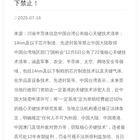
下禁止！
2025-07-16
来源：川渝半导体信息中国台湾公布核心关键技术清单：
14nm及以下芯片制造、先进封装等禁止中国大陆取得
中国台湾地区部门“国科会”12月5日公布了22项核心关键技
术清单，涵盖军事、农业、半导体、太空、网络安全等领
域，包括14nm及以下制程的芯片制造技术以及关键气体、
化学品及设备技术、先进封装等。中国台湾表示，未来受
当地行政部门资助达一定基准的关键技术涉密人员，赴中
国大陆需申请许可；将“一定基准”定为资助经费超过50%
的核心关键技术研究发展。当地立法机构通过修正法律条
文，明确规定“任何人不可为外国、中国大陆、中国香港、
中国澳门及境外敌对势力等，窃取核心关键技术”，违者最
高可处12年有期徒刑，罚金可视不法所得利益加倍。当日