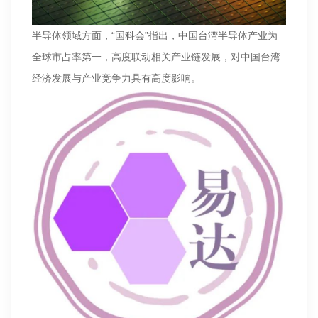
半导体领域方面，“国科会”指出，中国台湾半导体产业为
全球市占率第一，高度联动相关产业链发展，对中国台湾
经济发展与产业竞争力具有高度影响。