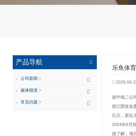
产品导航
乐鱼体育
公司新闻 >
2025-06-2
媒体报道 >
据中电二公
常见问题 >
据江阴发改
亿元，新征土
2024年
据了解，项