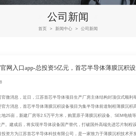
公司新闻
首页
>
新闻中心
>
公司新闻
官网入口app-总投资5亿元，首芯半导体薄膜沉积
8
司官微消息，近日，江苏首芯半导体项目生产厂房主体结构封顶仪式顺利
委官方消息，首芯半导体薄膜沉积设备项目为集半导体前道制程薄膜沉积
地25亩，新建厂房等2.5万平方米，购置原子薄膜沉积设备、SEM电镜
6月投产。建成后，将实现半导体设备国产替代，打破国外高端先进芯片制程
目投资方为江苏首芯半导体科技有限公司，是一家致力于薄膜沉积技术开