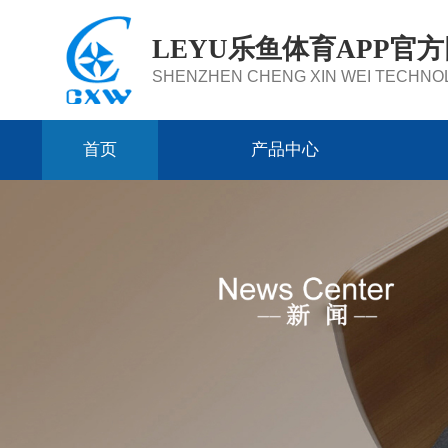
LEYU乐鱼体育APP官
SHENZHEN CHENG XIN WEI TECHNOL
首页
产品中心