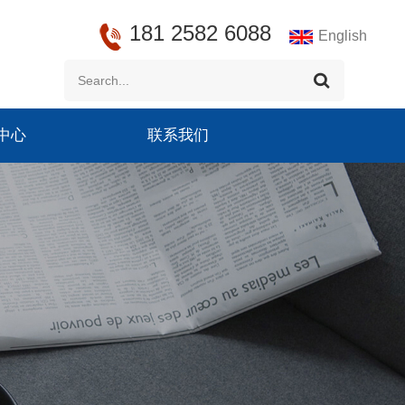
181 2582 6088
English
中心
联系我们