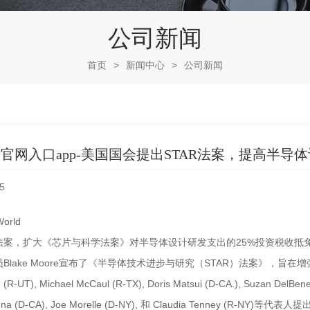
公司新闻
首页
>
新闻中心
>
公司新闻
官网入口app-美国国会提出STAR法案，提高半导
5
orld
法案，扩大《芯片与科学法案》对半导体设计研发支出的25%投资税收抵
Blake Moore宣布了《半导体技术进步与研究（STAR）法案》，
 (R-UT), Michael McCaul (R-TX), Doris Matsui (D-CA.), Suzan DelBene
anna (D-CA), Joe Morelle (D-NY), 和 Claudia Tenney (R-NY)等