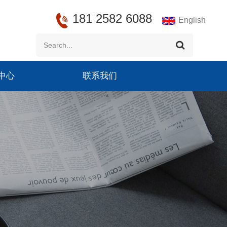
181 2582 6088
English
中心
联系我们