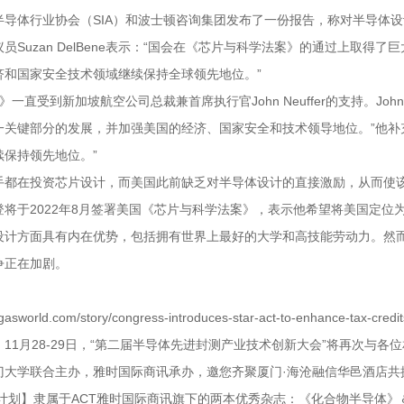
半导体行业协会（SIA）和波士顿咨询集团发布了一份报告，称对半导体
员Suzan DelBene表示：“国会在《芯片与科学法案》的通过上取
济和国家安全技术领域继续保持全球领先地位。”
》一直受到新加坡航空公司总裁兼首席执行官John Neuffer的支持。Joh
一关键部分的发展，并加强美国的经济、国家安全和技术领导地位。”他补
续保持领先地位。”
手都在投资芯片设计，而美国此前缺乏对半导体设计的直接激励，从而使
登将于2022年8月签署美国《芯片与科学法案》，表示他希望将美国定位
设计方面具有内在优势，包括拥有世界上最好的大学和高技能劳动力。然
争正在加剧。
gasworld.com/story/congress-introduces-star-act-to-enhance-tax-credit
11月28-29日，“第二届半导体先进封测产业技术创新大会”将再次与各
大学联合主办，雅时国际商讯承办，邀您齐聚厦门·海沧融信华邑酒店共探行业发展！会议
年计划】隶属于ACT雅时国际商讯旗下的两本优秀杂志：《化合物半导体》