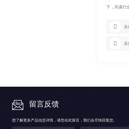
下，共谋行业发
乐
乐
留言反馈
想了解更多产品信息详情，请您在此留言，我们会尽快回复您。