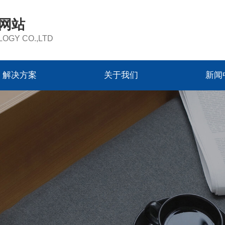
方网站
OGY CO.,LTD
解决方案
关于我们
新闻