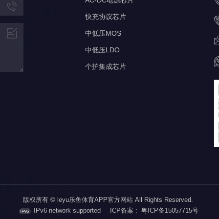
AC-DC电源芯片
快充协议芯片
中低压MOS
中低压LDO
个护集成芯片
版权所有 © leyu乐鱼体育APP官方网站 All Rights Reserved.
IPv6 network supported
ICP备案 :
粤ICP备15057715号