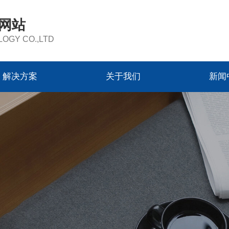
方网站
OGY CO.,LTD
解决方案
关于我们
新闻