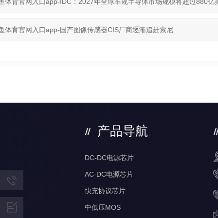
鱼体育官网入口app-IDC：2027年全球车规半导体市场规模将超过880亿
鱼体育官网入口app-国产图像传感器CIS厂商逐渐追赶索尼
产品导航
DC-DC电源芯片
AC-DC电源芯片
快充协议芯片
中低压MOS