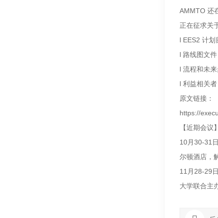
AMMTO 
正在征求关
l EES2 
l 路线图文件
l 流程和未
l 利益相关
原文链接：
https://exec
【近期会议
10月30-
尔顿酒店，解耦产
11月28-
大学联合主办，