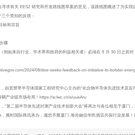
还在寻求有关 EES2 研究和开发路线图草案的意见，该路线图概述了为
于三个类别的反馈：
计划目标和宗旨
来步骤
者（例如来自行业、学术界和政府的利益相关者）必须在 9 月 30 日之前对 
utivegov.com/2024/08/doe-seeks-feedback-on-initiative-to-bolster-ener
】
31日，由宽禁带半导体国家工程研究中心主办的“化合物半导体先进技术及
业链市场布局！https://w.lwc.cn/s/uueAru
29日，“第二届半导体先进封测产业技术创新大会”将再次与各位相见于厦门
雅时国际商讯承办，邀您齐聚厦门·海沧融信华邑酒店共探行业发展！诚邀您报名参会：h