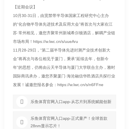
【近期会议】
10月30-31日，由宽禁带半导体国家工程研究中心主办
的“化合物半导体先进技术及应用大会”将首次与大家在江
苏·常州相见，邀您齐聚常州新城希尔顿酒店，解耦产业链
市场布局！https://w.lwc.cn/s/uueAru
11月28-29日，“第二届半导体先进封测产业技术创新大
会”将再次与各位相见于厦门，秉承“延续去年，创新今
年”的思想，仍将由云天半导体与厦门大学联合主办，雅时
国际商讯承办，邀您齐聚厦门·海沧融信华邑酒店共探行业
发展！诚邀您报名参会：https://w.lwc.cn/s/n6FFne
乐鱼体育官网入口app-从芯片到系统赋能创新
乐鱼体育官网入口app-正式量产！全球首款
28nm显示芯片！