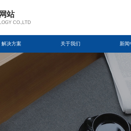
方网站
OGY CO.,LTD
解决方案
关于我们
新闻