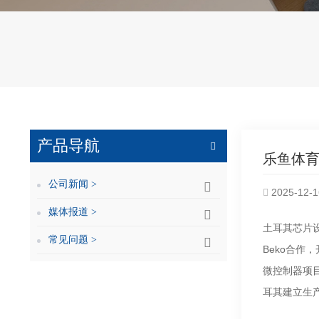
产品导航
乐鱼体育
公司新闻 >
2025-12-1
媒体报道 >
土耳其芯片设
常见问题 >
Beko合作
微控制器项
耳其建立生